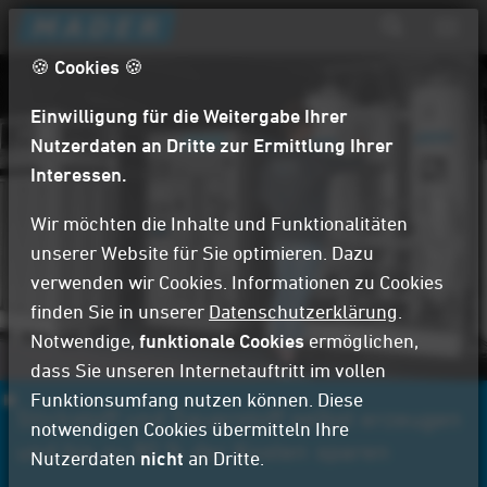
D
Navig
i
aktiv
Suchformular
r
🍪 Cookies 🍪
Suche
e
Einwilligung für die Weitergabe Ihrer
k
t
Nutzerdaten an Dritte zur Ermittlung Ihrer
z
Interessen.
u
m
Wir möchten die Inhalte und Funktionalitäten
I
unserer Website für Sie optimieren. Dazu
n
verwenden wir Cookies. Informationen zu Cookies
h
finden Sie in unserer
Datenschutzerklärung
.
a
Notwendige,
funktionale Cookies
ermöglichen,
l
dass Sie unseren Internetauftritt im vollen
t
Funktionsumfang nutzen können. Diese
Stickstoff und Sauerstoff selbst erzeugen
notwendigen Cookies übermitteln Ihre
und bis zu 80 % der Kosten sparen
Nutzerdaten
nicht
an Dritte.