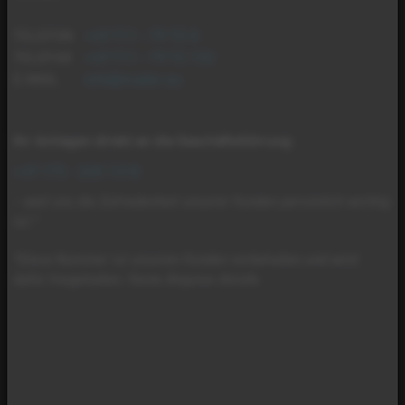
TELEFON
+49 711 - 79 72 0
TELEFAX
+49 711 - 79 72 155
E-MAIL
info@mader.eu
Ihr Anliegen direkt an die Geschäftsführung
:
+49 175 - 268 1318
– weil uns die Zufriedenheit unserer Kunden persönlich wichtig
ist.*
*Diese Nummer ist unseren Kunden vorbehalten und wird
dafür freigehalten. Keine Akquise-Anrufe.