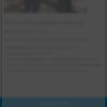
Wirtschaftlichkeitsbetrachtung
Amortisationszeit
: 3 Jahre
Weitere Vorteile für Romina Mineralbrunnen GmbH:​​
Unabhängig
von Preisschwankungen und
Lieferengpässen am Markt​
Ständige
Verfügbarkeit
und
Überwachung
der Reinheit​
Keine zusätzlichen Transportkosten sowie
Reduktion des
CO
-Footprints
durch eigene Stickstofferzeugung
2
nach oben