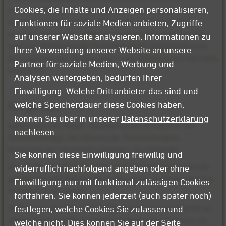
Cookies, die Inhalte und Anzeigen personalisieren,
Zusammenhang mit Kohlendioxid unabhängiger werden.
Das Unternehmen prüft den Einsatz von Stickstoff als
Funktionen für soziale Medien anbieten, Zugriffe
Inertgas, das zudem selbst erzeugt werden soll. Das Gas
auf unserer Website analysieren, Informationen zu
wird zur Sicherung der Produktqualität insbesondere bei
Ihrer Verwendung unserer Website an unsere
der Lagerung des Quellwassers und Abfüllung der Getränke
Partner für soziale Medien, Werbung und
eingesetzt.
Analysen weitergeben, bedürfen Ihrer
Einwilligung. Welche Drittanbieter das sind und
Vorgehen
welche Speicherdauer diese Cookies haben,
können Sie über in unserer
Datenschutzerklärung
Leistungen von Mader: Auslegung und Installation der
nachlesen.
Stickstoffanlage, Verrohrung der Druckluftstation,
Verlegung der Stickstoff-Leitungen aus Edelstahl​.
Sie können diese Einwilligung freiwillig und
Innerhalb von nur 8 Monaten konnte die Anlage in Betrieb
widerruflich nachfolgend angeben oder ohne
genommen und Romina Mineralbrunnen erstmalig eigenen
Einwilligung nur mit funktional zulässigen Cookies
Stickstoff produzieren.​
fortfahren. Sie können jederzeit (auch später noch)
Im Sommer wird der Stickstoff im Vier-Schicht-Betrieb an
festlegen, welche Cookies Sie zulassen und
sieben Tagen die Woche selbst erzeugt und, nicht nur zur
welche nicht. Dies können Sie auf der Seite