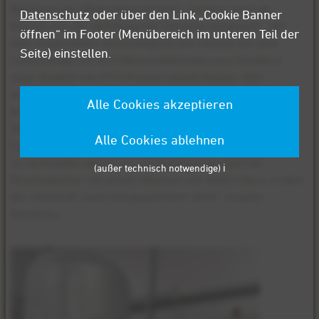
Befüllung der Mineralwassertanks, sondern auch als
Datenschutz
oder über den Link „Cookie Banner
Inertgas bei der Abfüllung der Getränke eingesetzt. „Mit
öffnen“ im Footer (Menübereich im unteren Teil der
dem eingesetzten Stickstoffgenerator können wir eine
Seite) einstellen.
Liefermenge von 48,3 Normkubikmetern pro Stunde in
einer Qualität von 99,9 Prozent gewährleisten. Dies
entspricht einem Reinheitsgrad von 3.0“, sagt Philipp
Alle Cookies akzeptieren
Komenda, verantwortlich für den Bereich Projektierung
Druckluft- und Stickstofftechnik bei Mader. „Um die
Alle Cookies ablehnen
Liefermenge jederzeit zu gewährleisten und Druckabfälle
zu vermeiden, gehört zur Stickstoffanlage auch ein
(außer technisch notwendige) ℹ️
Druckspeicher mit einem Volumen von 5000 Litern, in dem
der Stickstoff ‚zwischengespeichert‘ wird“, ergänzt
Komenda.