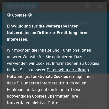
D
Navig
i
aktiv
Suchformular
r
🍪 Cookies 🍪
Suche
e
Digitalisierung
WerteCodex
Daten & Fakten
Einwilligung für die Weitergabe Ihrer
k
t
Nutzerdaten an Dritte zur Ermittlung Ihrer
Zertifizierungen
Referenzen
Aktuell
z
Interessen.
u
m
Wir möchten die Inhalte und Funktionalitäten
Romina Mineralbrunnen
I
unserer Website für Sie optimieren. Dazu
n
verwenden wir Cookies. Informationen zu Cookies
h
finden Sie in unserer
Datenschutzerklärung
.
a
Notwendige,
funktionale Cookies
ermöglichen,
l
dass Sie unseren Internetauftritt im vollen
t
Funktionsumfang nutzen können. Diese
Ausgangssituation
notwendigen Cookies übermitteln Ihre
Die Romina Mineralbrunnen GmbH möchte von den
Nutzerdaten
nicht
an Dritte.
Preisschwankungen und Lieferunsicherheiten im