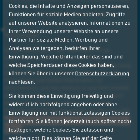
Cookies, die Inhalte und Anzeigen personalisieren,
Manometer
Schläuche
Pneumatik-Zubehör
Funktionen für soziale Medien anbieten, Zugriffe
auf unserer Website analysieren, Informationen zu
Ihrer Verwendung unserer Website an unsere
Manometer
Partner für soziale Medien, Werbung und
Analysen weitergeben, bedürfen Ihrer
Ein Druckmessgerät oder Manometer ist die
Einwilligung. Welche Drittanbieter das sind und
einfachste und am weitesten verbreitete
welche Speicherdauer diese Cookies haben,
Sicherheitseinrichtung. Es erlaubt die Überwachung
des Drucks unterschiedlichster Medien. Für die
können Sie über in unserer
Datenschutzerklärung
Auswahl des passenden Manometers ist
nachlesen.
entscheidend, welches Medium in welchem Umfeld
(z.B. Vibrationen, dynamische Druckbelastungen)
Sie können diese Einwilligung freiwillig und
überwacht werden soll und ob es besondere
widerruflich nachfolgend angeben oder ohne
Anforderungen an die Genauigkeit der Messung gibt.
Einwilligung nur mit funktional zulässigen Cookies
➡️
Jetzt entdecken im Mader-Online-
fortfahren. Sie können jederzeit (auch später noch)
Shop
festlegen, welche Cookies Sie zulassen und
welche nicht. Dies können Sie auf der Seite