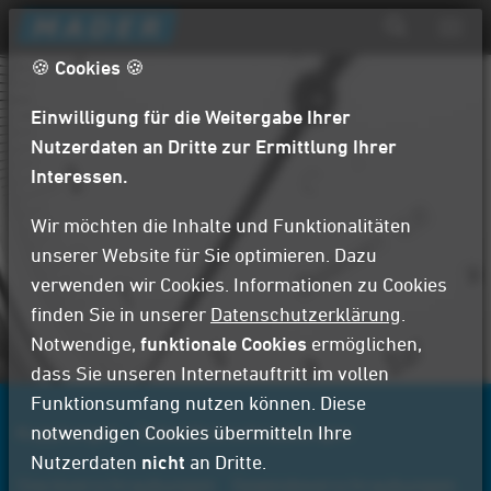
D
Navig
i
aktiv
Suchformular
r
🍪 Cookies 🍪
Suche
e
Einwilligung für die Weitergabe Ihrer
k
t
Nutzerdaten an Dritte zur Ermittlung Ihrer
z
Interessen.
u
m
Wir möchten die Inhalte und Funktionalitäten
I
unserer Website für Sie optimieren. Dazu
n
verwenden wir Cookies. Informationen zu Cookies
h
finden Sie in unserer
Datenschutzerklärung
.
a
Notwendige,
funktionale Cookies
ermöglichen,
l
dass Sie unseren Internetauftritt im vollen
t
Funktionsumfang nutzen können. Diese
Kupplungen
notwendigen Cookies übermitteln Ihre
Schnellverschraubungen
Nutzerdaten
nicht
an Dritte.
Steckverschraubungen
Gewindeverschraubungen