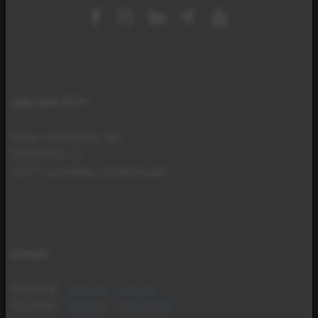
Copyright 2019
Mader GmbH & Co. KG
Brühlhofstr. 5
70771 Leinfelden-Echterdingen
Kontakt
TELEFON
+49 711 - 79 72 0
TELEFAX
+49 711 - 79 72 155