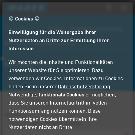
D
Navig
i
aktiv
Suchformular
r
🍪 Cookies 🍪
Suche
e
Kontaktformular
Anfahrt
Newsletteranmeldung
Einwilligung für die Weitergabe Ihrer
k
t
Nutzerdaten an Dritte zur Ermittlung Ihrer
Kontakt zur Geschäftsführung
z
Interessen.
u
m
Wir möchten die Inhalte und Funktionalitäten
Kontaktformular
I
unserer Website für Sie optimieren. Dazu
n
verwenden wir Cookies. Informationen zu Cookies
h
finden Sie in unserer
Datenschutzerklärung
.
a
Notwendige,
funktionale Cookies
ermöglichen,
l
dass Sie unseren Internetauftritt im vollen
t
Funktionsumfang nutzen können. Diese
Anrede
*
notwendigen Cookies übermitteln Ihre
Frau
Herr
keine Angaben
Nutzerdaten
nicht
an Dritte.