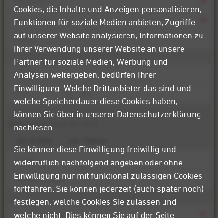
Cookies, die Inhalte und Anzeigen personalisieren,
Vorname
Funktionen für soziale Medien anbieten, Zugriffe
*
auf unserer Website analysieren, Informationen zu
Nachname
*
Ihrer Verwendung unserer Website an unsere
Firma
Partner für soziale Medien, Werbung und
Analysen weitergeben, bedürfen Ihrer
Einwilligung. Welche Drittanbieter das sind und
Straße
welche Speicherdauer diese Cookies haben,
PLZ
Ort
können Sie über in unserer
Datenschutzerklärung
Bitte kontaktieren Sie mich …
nachlesen.
per E-Mail
per Telefon
Sie können diese Einwilligung freiwillig und
Kontaktaufnahme
widerruflich nachfolgend angeben oder ohne
*
Einwilligung nur mit funktional zulässigen Cookies
E-
Mail
fortfahren. Sie können jederzeit (auch später noch)
Telefonnummer
festlegen, welche Cookies Sie zulassen und
welche nicht. Dies können Sie auf der Seite