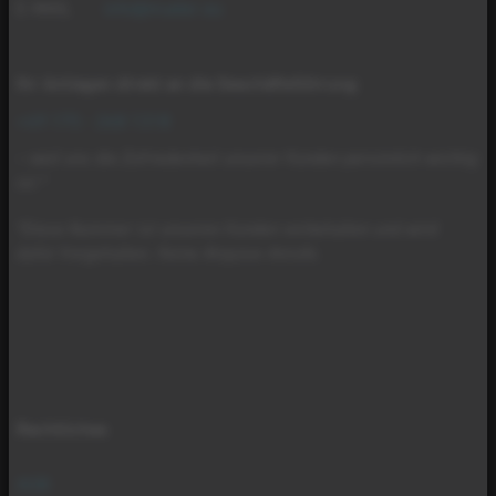
E-MAIL
info@mader.eu
Ihr Anliegen direkt an die Geschäftsführung
:
+49 175 - 268 1318
– weil uns die Zufriedenheit unserer Kunden persönlich wichtig
ist.*
*Diese Nummer ist unseren Kunden vorbehalten und wird
dafür freigehalten. Keine Akquise-Anrufe.
Rechtliches
AGB