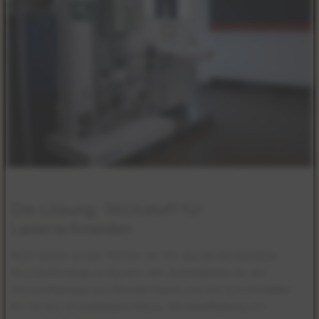
Die Lösung:
Stickstoff für
Laserschneiden
Nach einem ersten Termin vor Ort wurde die benötige
Druckluftmenge analysiert, der Aufstellplatz für die
Stickstoffanlage und Bündel fixiert und die Schnittstellen
für Strom, Druckluftanschluss, Stickstoffleitung zur