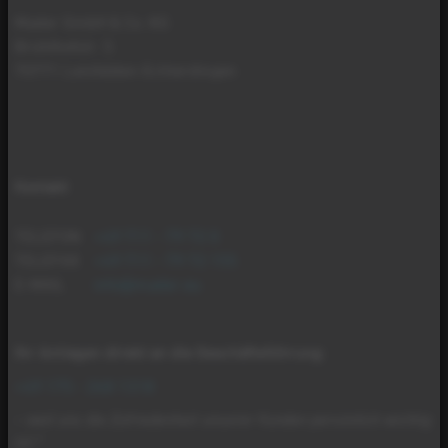
Mader GmbH & Co. KG
Brühlhofstr. 5
70771 Leinfelden-Echterdingen
Kontakt
TELEFON
+49 711 - 79 72 0
TELEFAX
+49 711 - 79 72 155
E-MAIL
info@mader.eu
Ihr Anliegen direkt an die Geschäftsführung
:
+49 175 - 268 1318
– weil uns die Zufriedenheit unserer Kunden persönlich wichtig
ist.*