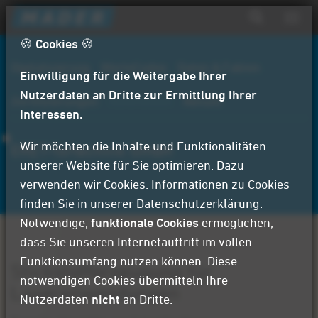
D
Navig
i
aktiv
Suchformular
r
🍪 Cookies 🍪
Suche
e
Digitalisierung
WerteCodex
Daten & Fakten
Einwilligung für die Weitergabe Ihrer
k
t
Nutzerdaten an Dritte zur Ermittlung Ihrer
Zertifizierungen
Referenzen
Aktuell
z
Interessen.
u
m
Wir möchten die Inhalte und Funktionalitäten
ERET-Tortechnik GmbH
I
unserer Website für Sie optimieren. Dazu
n
verwenden wir Cookies. Informationen zu Cookies
h
finden Sie in unserer
Datenschutzerklärung
.
a
Notwendige,
funktionale Cookies
ermöglichen,
l
dass Sie unseren Internetauftritt im vollen
t
Funktionsumfang nutzen können. Diese
Stickstofferzeugung für
notwendigen Cookies übermitteln Ihre
Laseranwendungen
Nutzerdaten
nicht
an Dritte.