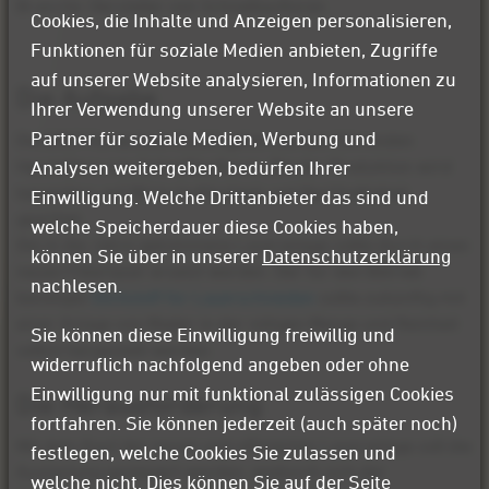
Branche: Hersteller von Schnelllauftoren
Cookies, die Inhalte und Anzeigen personalisieren,
Funktionen für soziale Medien anbieten, Zugriffe
auf unserer Website analysieren, Informationen zu
Die Aufgabe
Ihrer Verwendung unserer Website an unsere
Partner für soziale Medien, Werbung und
Die ERET-Tortechnik GmbH gehört zu den führenden
Herstellern von Schnelllauftoren. Bei der Produktion wird
Analysen weitergeben, bedürfen Ihrer
besonders auf Wirtschaftlichkeit und Nachhaltigkeit
Einwilligung. Welche Drittanbieter das sind und
geachtet.
welche Speicherdauer diese Cookies haben,
Die in die Jahre gekommene Laseranlage sollte durch einen
können Sie über in unserer
Datenschutzerklärung
neuen Fiberlaser ersetzt werden. Der für den Betrieb
nachlesen.
benötigte
Stickstoff für Laserschneiden
sollte zukünftig mit
einer Anlage von Mader in der nötigen Menge und Reinheit
Sie können diese Einwilligung freiwillig und
selbst hergestellt werden.
widerruflich nachfolgend angeben oder ohne
Einwilligung nur mit funktional zulässigen Cookies
Die Herausforderung
fortfahren. Sie können jederzeit (auch später noch)
Mit dem Kauf der neuen und effizienten Laseranlage soll die
festlegen, welche Cookies Sie zulassen und
Auslastung gesteigert werden, wodurch sich der
welche nicht. Dies können Sie auf der Seite