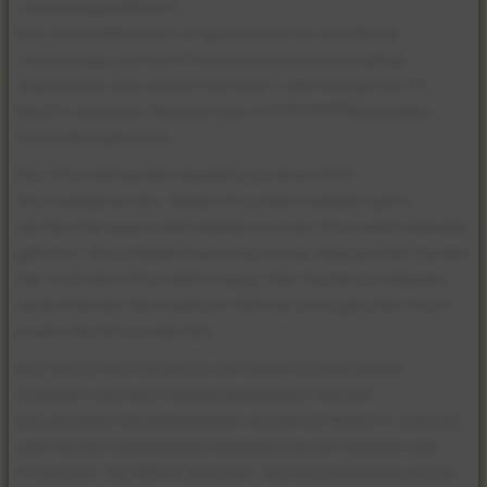
Laseranlage definiert.
Das Stickstoffsystem ist optimal auf die installierte
Laseranlage und den Produktionsumfang ausgelegt,
abgestimmt und sichert mit einer Liefermenge von 15
Nm3/h und einer Reinheit von 6.0 (99,9999%) perfekte
Schneideergebnisse.
Das Stickstoffsystem besteht aus einem PSA
Stickstoffgenerator. Mittels Druckwechseladsorption
werden die Sauerstoffmoleküle von den Stickstoffmolekülen
getrennt. Anschließend wird durch das Wasserstoff-System
der hochreine Stickstoff erzeugt. Der Hochdruck-Booster
verdichtet den Stickstoff auf 300 bar und speichert ihn in
einem Hochdruck-Bündel.
Die Plug & Play-Lösung ist auf einem Grundrahmen
installiert und kann flexibel positioniert werden.
Das gesamte Stickstoffsystem wurde mit Modul 4 „Energie-
und ressourcenbezogene Optimierung von Anlagen und
Prozessen“ der BAFA gefördert. Die Antragstellung wurde