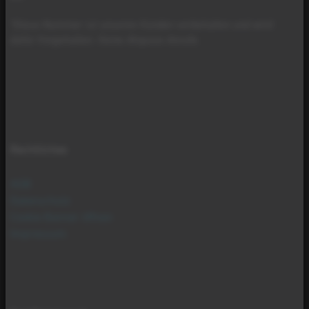
*Diese Nummer ist unseren Kunden vorbehalten und wird
dafür freigehalten. Keine Akquise-Anrufe.
Rechtliches
AGB
Datenschutz
Cookie Banner öffnen
Impressum