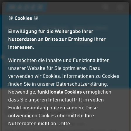
D
Navig
i
aktiv
Suchformular
r
🍪 Cookies 🍪
Suche
e
Digitalisierung
WerteCodex
Daten & Fakten
Einwilligung für die Weitergabe Ihrer
k
t
Nutzerdaten an Dritte zur Ermittlung Ihrer
Zertifizierungen
Referenzen
Aktuell
z
Interessen.
u
m
Wir möchten die Inhalte und Funktionalitäten
OPTONAVAL GmbH
I
unserer Website für Sie optimieren. Dazu
n
verwenden wir Cookies. Informationen zu Cookies
h
finden Sie in unserer
Datenschutzerklärung
.
a
Notwendige,
funktionale Cookies
ermöglichen,
l
dass Sie unseren Internetauftritt im vollen
t
Funktionsumfang nutzen können. Diese
OPTONAVAL GmbH
notwendigen Cookies übermitteln Ihre
Nutzerdaten
nicht
an Dritte.
Branche: Entwickler und Hersteller von
Beleuchtungslösungen für den maritimen Bereich, aber