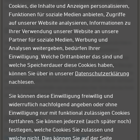
Cookies, die Inhalte und Anzeigen personalisieren,
auch landbasierte Anwendungen.
Funktionen für soziale Medien anbieten, Zugriffe
auf unserer Website analysieren, Informationen zu
Die Aufgabe
Ihrer Verwendung unserer Website an unsere
Partner für soziale Medien, Werbung und
Als einer der führenden Hersteller von Navigationslichtern
Analysen weitergeben, bedürfen Ihrer
für Helikopterlandeplätze auf Schiffen, insbesondere
Einwilligung. Welche Drittanbieter das sind und
Marine-Einheiten und Mega-Yachten, verbindet Optonaval
welche Speicherdauer diese Cookies haben,
stets modernste Technologien mit anspruchsvollem Design.
Um im Alltagsbetrieb eine komplett ebene Decksoberfläche
können Sie über in unserer
Datenschutzerklärung
zu gewährleisten, werden die Leuchten unter Deck verbaut
nachlesen.
und bei Bedarf mithilfe von pneumatischer Antriebstechnik
aus- und eingefahren.
Sie können diese Einwilligung freiwillig und
widerruflich nachfolgend angeben oder ohne
Einwilligung nur mit funktional zulässigen Cookies
Die Lösung
fortfahren. Sie können jederzeit (auch später noch)
festlegen, welche Cookies Sie zulassen und
Pro Navigationslicht wird ein langlebiger, robuster
Kompaktzylinder nach DIN ISO 21287
welche nicht. Dies können Sie auf der Seite
und ein