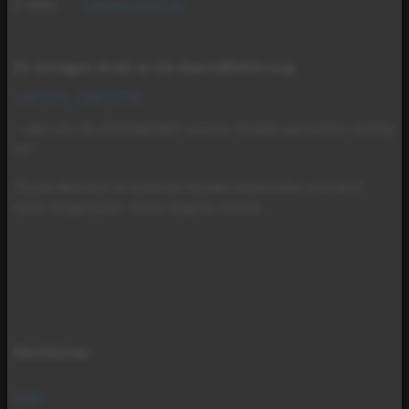
E-MAIL
info@mader.eu
Ihr Anliegen direkt an die Geschäftsführung
:
+49 175 - 268 1318
– weil uns die Zufriedenheit unserer Kunden persönlich wichtig
ist.*
*Diese Nummer ist unseren Kunden vorbehalten und wird
dafür freigehalten. Keine Akquise-Anrufe.
Rechtliches
AGB