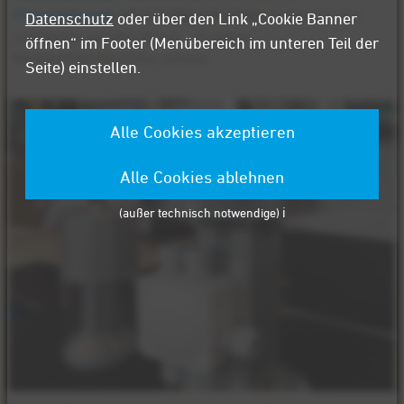
Pneumatikventil
mit 5/2-Wege-Funktion
eingesetzt. Pro
Datenschutz
oder über den Link „Cookie Banner
Landeplatz werden etwa 6 - 12 dieser
öffnen“ im Footer (Menübereich im unteren Teil der
Multifunktionsleuchten verbaut.
Seite) einstellen.
Alle Cookies akzeptieren
Alle Cookies ablehnen
(außer technisch notwendige) ℹ️