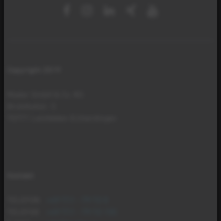
Copyright 2019
Mader GmbH & Co. KG
Brühlhofstr. 5
70771 Leinfelden-Echterdingen
Kontakt
TELEFON
+49 711 - 79 72 0
TELEFAX
+49 711 - 79 72 155