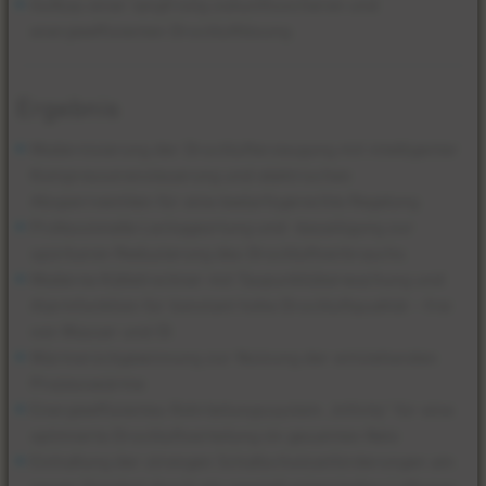
Aufbau einer langfristig zukunftssicheren und
energieeffizienten Druckluftlösung
Ergebnis
Modernisierung der Drucklufterzeugung mit intelligenter
Kompressorensteuerung und elektrischen
Absperrventilen für eine bedarfsgerechte Regelung
Professionelle Leckageortung und -beseitigung zur
spürbaren Reduzierung des Druckluftverbrauchs
Moderne Kältetrockner mit Taupunktüberwachung und
Alarmfunktion für konstant hohe Druckluftqualität – frei
von Wasser und Öl
Wärmerückgewinnung zur Nutzung der entstehenden
Prozesswärme
Energieeffizientes Rohrleitungssystem „Infinity" für eine
optimierte Druckluftverteilung im gesamten Netz
Einhaltung der strengen Schallschutzanforderungen am