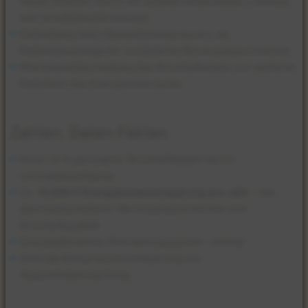
neuen Standort durch ein speziell entwickeltes Lüftungs-
und Schalldämpferkonzept
Einbindung eines Bestandskompressors als
Redundanzanlage für zusätzliche Versorgungssicherheit
Wochenendabschaltung des Druckluftnetzes zur weiteren
Reduktion des Energieverbrauchs
Zahlen, Daten Fakten
Rund 10 % geringerer Druckluftbedarf durch
Leckagebeseitigung
Ca.
10.000 € Energiekosteneinsparung pro Jahr
– bei
gleichzeitig höherer Versorgungssicherheit und
Druckluftqualität
Energieeffizientes Rohrleitungssystem „Infinity“
Zentrale Kompressorensteuerung mit
Taupunktüberwachung