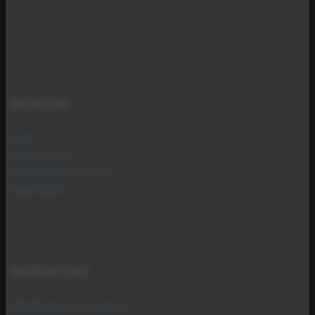
Rechtliches
AGB
Datenschutz
Cookie Banner öffnen
Impressum
Zertifiziert nach
DIN EN ISO 11011:2015