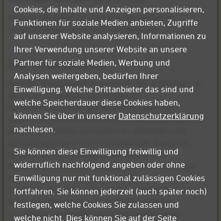
Cookies, die Inhalte und Anzeigen personalisieren,
Branche: Hersteller von Verpackungslösungen &
Funktionen für soziale Medien anbieten, Zugriffe
Verkaufsdisplays aus Karton und Wellpappe
auf unserer Website analysieren, Informationen zu
Ihrer Verwendung unserer Website an unsere
Das Unternehmen
Partner für soziale Medien, Werbung und
Analysen weitergeben, bedürfen Ihrer
Die Gebr. Knauer GmbH & Co. KG mit Sitz in Dettingen an
Einwilligung. Welche Drittanbieter das sind und
der Erms ist Spezialist für hochwertige
welche Speicherdauer diese Cookies haben,
Verpackungslösungen und Verkaufsdisplays. Das
können Sie über in unserer
Datenschutzerklärung
Unternehmen gehört zur Kolb Unternehmensgruppe und
nachlesen.
gilt seit Jahrzehnten als Experte für offsetbedruckte
Verpackungen aus Karton und Wellpappe. Besonders
Sie können diese Einwilligung freiwillig und
hervorzuheben ist die eigene Herstellung und
widerruflich nachfolgend angeben oder ohne
Weiterverarbeitung der Wellpappe bis hin zum fertigen
Einwilligung nur mit funktional zulässigen Cookies
Produkt mittels Inline-Kaschierung. Die
Produktionsprozesse laufen im Drei-Schicht-Betrieb und
fortfahren. Sie können jederzeit (auch später noch)
erfordern eine zuverlässige und leistungsfähige
festlegen, welche Cookies Sie zulassen und
Druckluftversorgung für zahlreiche Anwendungen
welche nicht. Dies können Sie auf der Seite