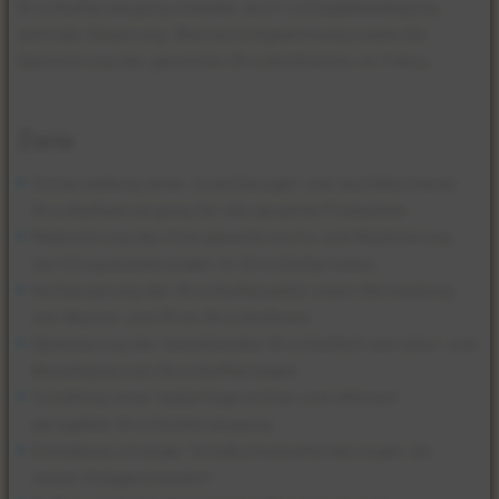
Drucklufterzeugung standen auch Leckagebeseitigung,
zentrale Steuerung, Wärmerückgewinnung sowie die
Optimierung des gesamten Druckluftnetzes im Fokus.
Ziele
Sicherstellung einer zuverlässigen und ausfallsicheren
Druckluftversorgung für die gesamte Produktion
Reduzierung des Energieverbrauchs und Realisierung
von Einsparpotenzialen im Druckluftprozess
Verbesserung der Druckluftqualität sowie Vermeidung
von Wasser und Öl im Druckluftnetz
Optimierung der bestehenden Druckluftinfrastruktur und
Beseitigung von Druckluftleckagen
Schaffung einer bedarfsgerechten und effizient
geregelten Drucklufterzeugung
Einhaltung strenger Schallschutzanforderungen am
neuen Anlagenstandort