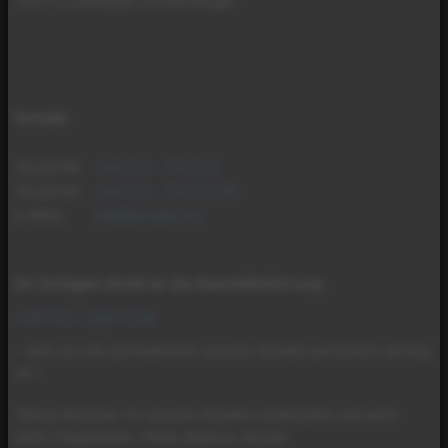
70771 Leinfelden-Echterdingen
Kontakt
TELEFON
+49 711 - 79 72 0
TELEFAX
+49 711 - 79 72 155
E-MAIL
info@mader.eu
Ihr Anliegen direkt an die Geschäftsführung
:
+49 175 - 268 1318
– weil uns die Zufriedenheit unserer Kunden persönlich wichtig
ist.*
*Diese Nummer ist unseren Kunden vorbehalten und wird
dafür freigehalten. Keine Akquise-Anrufe.