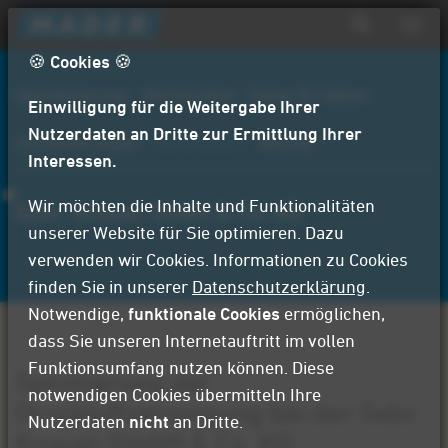
D
Navig
i
aktiv
Suchformular
r
🍪 Cookies 🍪
Suche
e
Digitalisierung
WerteCodex
Daten & Fakten
Einwilligung für die Weitergabe Ihrer
k
t
Nutzerdaten an Dritte zur Ermittlung Ihrer
Zertifizierungen
Referenzen
Aktuell
z
Interessen.
u
m
Wir möchten die Inhalte und Funktionalitäten
Gebr. Knauer GmbH & Co. KG
I
unserer Website für Sie optimieren. Dazu
n
verwenden wir Cookies. Informationen zu Cookies
h
finden Sie in unserer
Datenschutzerklärung
.
a
Notwendige,
funktionale Cookies
ermöglichen,
l
dass Sie unseren Internetauftritt im vollen
t
Funktionsumfang nutzen können. Diese
Optimierung der
notwendigen Cookies übermitteln Ihre
Druckluftversorgung bei der Gebr.
Nutzerdaten
nicht
an Dritte.
Knauer GmbH & Co. KG