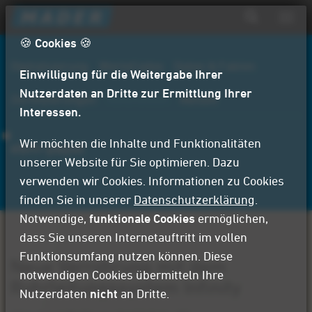
D
Navig
i
aktiv
Suchformular
r
🍪 Cookies 🍪
Suche
e
Digitalisierung
WerteCodex
Daten & Fakten
Einwilligung für die Weitergabe Ihrer
k
t
Nutzerdaten an Dritte zur Ermittlung Ihrer
Zertifizierungen
Referenzen
Aktuell
z
Interessen.
u
m
Wir möchten die Inhalte und Funktionalitäten
ebm-papst
I
unserer Website für Sie optimieren. Dazu
n
verwenden wir Cookies. Informationen zu Cookies
h
finden Sie in unserer
Datenschutzerklärung
.
a
Notwendige,
funktionale Cookies
ermöglichen,
l
dass Sie unseren Internetauftritt im vollen
t
Funktionsumfang nutzen können. Diese
Neue Verrohrung mit dem
notwendigen Cookies übermitteln Ihre
Rohrleitungssystem Infinity
Nutzerdaten
nicht
an Dritte.