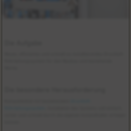
Die Aufgabe
Neues, effizientes und schnell zu installierendes Druckluft-
Rohrleitungssystem für den Neubau und bestehende
Werke.
Die besondere Herausforderung
Kompatibilität mit bestehendem
Druckluft-
Rohrleitungssystem
, Installation des Systems soll einfach,
sicher und schnell durch die eigenen Instandhalter erfolgen
können.