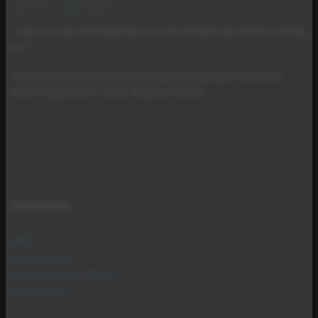
+49 175 - 268 1318
– weil uns die Zufriedenheit unserer Kunden persönlich wichtig
ist.*
*Diese Nummer ist unseren Kunden vorbehalten und wird
dafür freigehalten. Keine Akquise-Anrufe.
Rechtliches
AGB
Datenschutz
Cookie Banner öffnen
Impressum