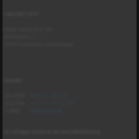
Copyright 2019
Mader GmbH & Co. KG
Brühlhofstr. 5
70771 Leinfelden-Echterdingen
Kontakt
TELEFON
+49 711 - 79 72 0
TELEFAX
+49 711 - 79 72 155
E-MAIL
info@mader.eu
Ihr Anliegen direkt an die Geschäftsführung
: