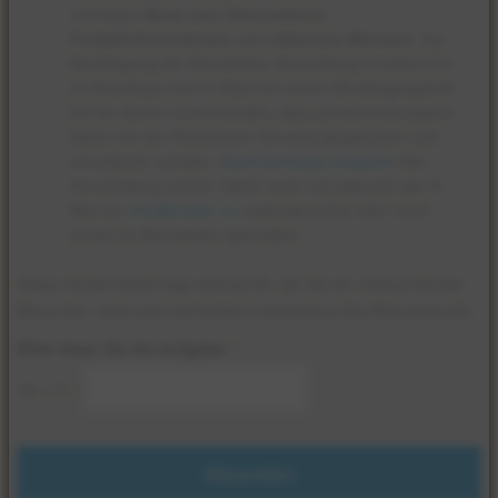
wichtigen
News zum Unternehmen,
Produktinformationen
und
exklusiven Aktionen
. Zur
Bestätigung der Newsletter-Anmeldung erhalten Sie
im Anschluss eine E-Mail mit einem Bestätigungslink.
Ich bin damit einverstanden, dass personenbezogene
Daten für den Newsletter-Versand gespeichert und
verarbeitet werden. (
Datenschutzgrundsätze
) Der
Verwendung meiner Daten kann ich jederzeit per E-
Mail an
info@mader.eu
widersprechen oder mich
direkt im Newsletter abmelden.
Datenschutz
Diese Sicherheitsfrage überprüft, ob Sie ein menschlicher
*
Besucher sind und verhindert unerwünschte Massenmails.
Bitte lösen Sie die Aufgabe:
*
16 + 2 =
Absenden