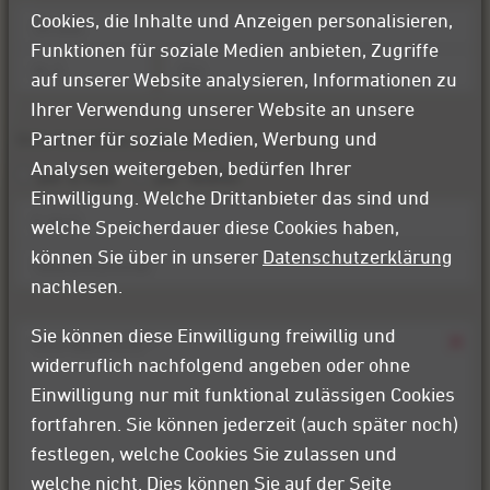
Cookies, die Inhalte und Anzeigen personalisieren,
Funktionen für soziale Medien anbieten, Zugriffe
Straße
auf unserer Website analysieren, Informationen zu
PLZ
Ort
Ihrer Verwendung unserer Website an unsere
Partner für soziale Medien, Werbung und
Bitte kontaktieren Sie mich …
Analysen weitergeben, bedürfen Ihrer
per E-Mail
per Telefon
Einwilligung. Welche Drittanbieter das sind und
Kontaktaufnahme
welche Speicherdauer diese Cookies haben,
*
können Sie über in unserer
Datenschutzerklärung
E-
Mail
nachlesen.
Telefonnummer
Sie können diese Einwilligung freiwillig und
widerruflich nachfolgend angeben oder ohne
Einwilligung nur mit funktional zulässigen Cookies
fortfahren. Sie können jederzeit (auch später noch)
festlegen, welche Cookies Sie zulassen und
welche nicht. Dies können Sie auf der Seite