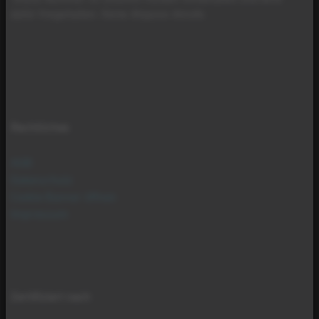
dafür freigehalten. Keine Akquise-Anrufe.
Rechtliches
AGB
Datenschutz
Cookie Banner öffnen
Impressum
Zertifiziert nach