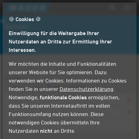
D
Navig
i
aktiv
Suchformular
r
🍪 Cookies 🍪
Suche
Kontakt
e
Einwilligung für die Weitergabe Ihrer
k
t
Nutzerdaten an Dritte zur Ermittlung Ihrer
z
Interessen.
u
m
Wir möchten die Inhalte und Funktionalitäten
I
unserer Website für Sie optimieren. Dazu
n
Anrede
*
verwenden wir Cookies. Informationen zu Cookies
h
Frau
Herr
keine Angaben
finden Sie in unserer
Datenschutzerklärung
.
a
Notwendige,
funktionale Cookies
ermöglichen,
l
dass Sie unseren Internetauftritt im vollen
t
Vorname
Funktionsumfang nutzen können. Diese
*
notwendigen Cookies übermitteln Ihre
Nachname
*
Nutzerdaten
nicht
an Dritte.
Firma