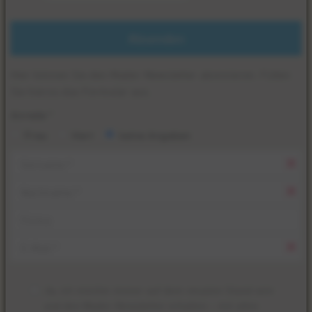
Absenden
Hier können Sie den Mader-Newsletter abonnieren. Füllen
Sie hierzu das Formular aus.
Anrede
*
Frau
Herr
keine Angaben
Vorname
*
Nachname
*
Firma
E-
Mail
Ja
, ich möchte immer auf dem neusten Stand sein
*
und den Mader-Newsletter erhalten – mit allen