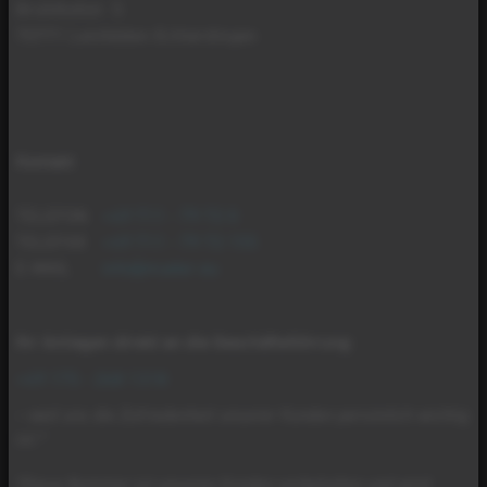
Brühlhofstr. 5
70771 Leinfelden-Echterdingen
Kontakt
TELEFON
+49 711 - 79 72 0
TELEFAX
+49 711 - 79 72 155
E-MAIL
info@mader.eu
Ihr Anliegen direkt an die Geschäftsführung
:
+49 175 - 268 1318
– weil uns die Zufriedenheit unserer Kunden persönlich wichtig
ist.*
*Diese Nummer ist unseren Kunden vorbehalten und wird