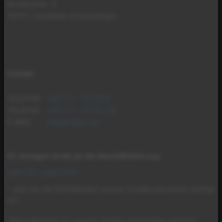
Brühlhofstr. 5
70771 Leinfelden-Echterdingen
Kontakt
TELEFON
+49 711 - 79 72 0
TELEFAX
+49 711 - 79 72 155
E-MAIL
info@mader.eu
Ihr Anliegen direkt an die Geschäftsführung
:
+49 175 - 268 1318
– weil uns die Zufriedenheit unserer Kunden persönlich wichtig
ist.*
*Diese Nummer ist unseren Kunden vorbehalten und wird