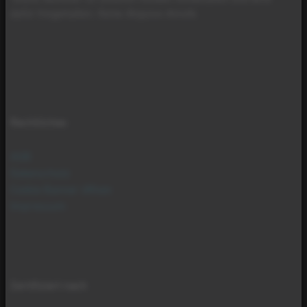
dafür freigehalten. Keine Akquise-Anrufe.
Rechtliches
AGB
Datenschutz
Cookie Banner öffnen
Impressum
Zertifiziert nach