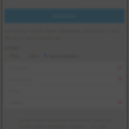
Absenden
Hier können Sie den Mader-Newsletter abonnieren. Füllen
Sie hierzu das Formular aus.
Anrede
*
Frau
Herr
keine Angaben
Vorname
*
Nachname
*
Firma
E-
Mail
Ja
, ich möchte immer auf dem neusten Stand sein
*
und den Mader-Newsletter erhalten – mit allen