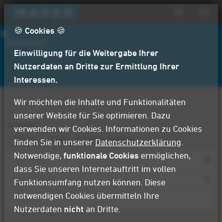
D
Navig
i
aktiv
Suchformular
r
🍪 Cookies 🍪
Suche
Kontakt
e
Einwilligung für die Weitergabe Ihrer
k
t
Nutzerdaten an Dritte zur Ermittlung Ihrer
z
Interessen.
u
m
Wir möchten die Inhalte und Funktionalitäten
I
unserer Website für Sie optimieren. Dazu
n
Anrede
*
verwenden wir Cookies. Informationen zu Cookies
h
Frau
Herr
keine Angaben
finden Sie in unserer
Datenschutzerklärung
.
a
Notwendige,
funktionale Cookies
ermöglichen,
l
dass Sie unseren Internetauftritt im vollen
t
Vorname
Funktionsumfang nutzen können. Diese
*
notwendigen Cookies übermitteln Ihre
Nachname
*
Nutzerdaten
nicht
an Dritte.
Firma