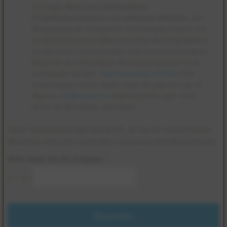
wichtigen
News zum Unternehmen,
Produktinformationen
und
exklusiven Aktionen
. Zur
Bestätigung der Newsletter-Anmeldung erhalten Sie
im Anschluss eine E-Mail mit einem Bestätigungslink.
Ich bin damit einverstanden, dass personenbezogene
Daten für den Newsletter-Versand gespeichert und
verarbeitet werden. (
Datenschutzgrundsätze
) Der
Verwendung meiner Daten kann ich jederzeit per E-
Mail an
info@mader.eu
widersprechen oder mich
direkt im Newsletter abmelden.
Datenschutz
Diese Sicherheitsfrage überprüft, ob Sie ein menschlicher
*
Besucher sind und verhindert unerwünschte Massenmails.
Bitte lösen Sie die Aufgabe:
*
4 + 3 =
Absenden