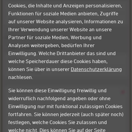
Cookies, die Inhalte und Anzeigen personalisieren,
Funktionen für soziale Medien anbieten, Zugriffe
Straße
auf unserer Website analysieren, Informationen zu
PLZ
Ort
Ihrer Verwendung unserer Website an unsere
Partner für soziale Medien, Werbung und
Bitte kontaktieren Sie mich …
Analysen weitergeben, bedürfen Ihrer
per E-Mail
per Telefon
Einwilligung. Welche Drittanbieter das sind und
Kontaktaufnahme
welche Speicherdauer diese Cookies haben,
*
können Sie über in unserer
Datenschutzerklärung
E-
Mail
nachlesen.
Telefonnummer
Sie können diese Einwilligung freiwillig und
widerruflich nachfolgend angeben oder ohne
Einwilligung nur mit funktional zulässigen Cookies
fortfahren. Sie können jederzeit (auch später noch)
festlegen, welche Cookies Sie zulassen und
welche nicht. Dies können Sie auf der Seite