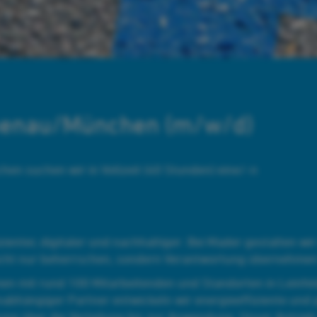
chenau/München (m/w/d)
hen suchen wir in Vollzeit (40 Stunden) eine/-n
izienter, digitaler und nachhaltiger. Bei Mader gestalten 
icht nur beherrschen, sondern Verantwortung übernehmen
en mit rund 100 Mitarbeitenden und Standorten in Leinfel
abhängiger Partner entwickeln wir energieeffiziente und
ng über die Verteilung bis zur Anwendung. Unser Antrieb: