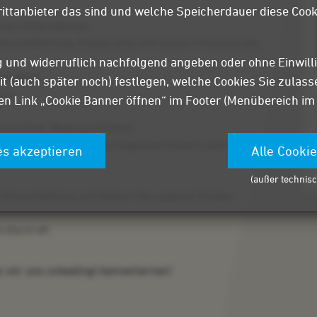
rittanbieter das sind und welche Speicherdauer diese Cook
schen Unternehmen
esundheitstag, Kooperation mit einem Fitnessstudio,
lig und widerruflich nachfolgend angeben oder ohne Einwill
ag möglich
it (auch später noch) festlegen, welche Cookies Sie zulas
uss
n Link „Cookie Banner öffnen“ im Footer (Menübereich im un
mmerfest, Weihnachtsfeier)
liche Altersvorsorge, vermögenswirksame Leistungen,
es akzeptieren
Alle Cooki
(außer technisc
i Eheschließung und Geburt des eigenen Kindes
rofachraft
en wir uns unbedingt kennenlernen!