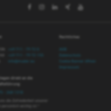
t
Rechtliches
FON
+49 711 - 79 72 0
AGB
AX
+49 711 - 79 72 155
Datenschutz
L
info@mader.eu
Cookie Banner öffnen
Impressum
liegen direkt an die
äftsführung
:
75 - 268 1318
 uns die Zufriedenheit unserer
persönlich wichtig ist.*