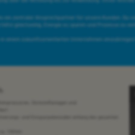
du ein zentraler Ansprechpartner für unsere Kunden. Du so
 hilfst gleichzeitig, Energie zu sparen und Prozesse zu ve
 in einem zukunftsorientierten Unternehmen einzubringen?
h
Kompressoren, Stickstoffanlagen und
ter)
imierungs‑
und Einsparpotenzialen entlang des gesamten
ca. 150 km