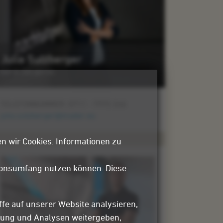
Julia Sulzberger
berät Sie gerne.
TELEFONNUMMER:
0711 - 7972 246
julia.sulzberger@mader.eu
n wir Cookies. Informationen zu
tionsumfang nutzen können. Diese
ffe auf unserer Website analysieren,
bung und Analysen weitergeben,