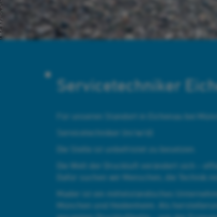
Servicetechniker Ei
Für unseren Standort in Eichenau bei Münc
Servicetechniker (m/w/d)
Die Stelle ist unbefristet zu besetzen.
Die Welt der Druckluft verändert sich – eff
Dafür suchen wir Menschen, die Technik n
Mader ist ein mittelständisches Unternehm
München und Heidenheim. Als herstellerun
gesamten Druckluftkette – von der Erzeugu