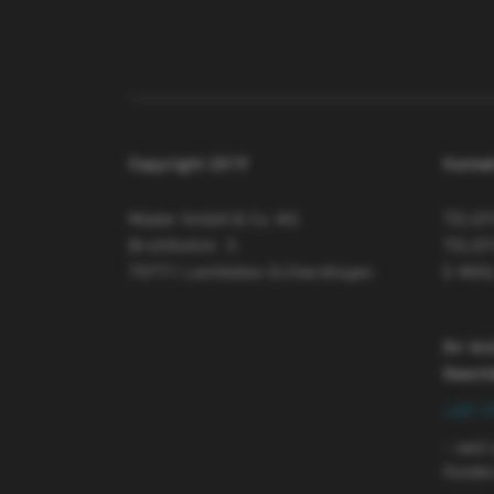
Copyright 2019
Kontak
Mader GmbH & Co. KG
TELE
Brühlhofstr. 5
TELEF
70771 Leinfelden-Echterdingen
E-MAI
Ihr An
Gesch
+49 1
– weil
Kunden 