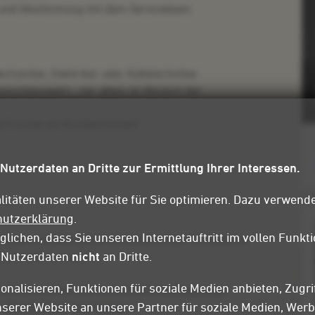
 und Abstimmung mit dem Serviceteam
chaniker, Elektriker oder Kältetechniker
wünschenswert – vor allem im Bereich der
und Freude am Kundenkontakt
 Nutzerdaten an Dritte zur Ermittlung Ihrer Interessen.
litäten unserer Website für Sie optimieren. Dazu verwende
hutzerklärung
.
lichen, dass Sie unseren Internetauftritt im vollen Funk
itiges Aufgabengebiet mit langfristiger Perspektive
e Nutzerdaten
nicht
an Dritte.
ich selbst
: unsere
onalisieren, Funktionen für soziale Medien anbieten, Zugri
lache Hierarchien und kurze Entscheidungswege
serer Website an unsere Partner für soziale Medien, Wer
aller Kollegen und stetige