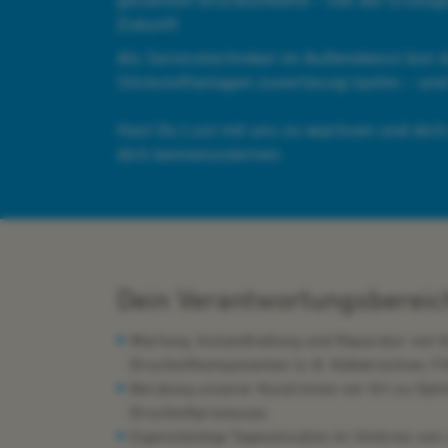
Zukunft.
Als Servicetechniker im Außendienst bist 
Stickstoffanlagen zuverlässig laufen – und
Hast Du Lust mit uns zu wachsen und dich
dich kennenzulernen.
Dein Verantwortungsbereic
Wartung, Instandhaltung und Reparatur von 
Druckluftkomponenten (z. B. Kältetrockner, Fil
Beratung unserer
Kund:innen vor Ort zu Opt
Druckluftprozesses
Eigenständige Tageseinsätze im Umkreis von 