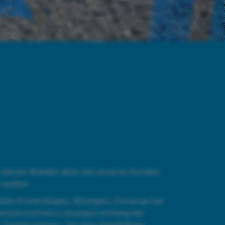
wir diesen Wandel aktiv mit unseren Kunden.
 wollen.
den‑Echterdingen, Ditzingen, Eichenau bei
 prozesssichere Lösungen entlang der
 Saving energy – für eine enkelfähige