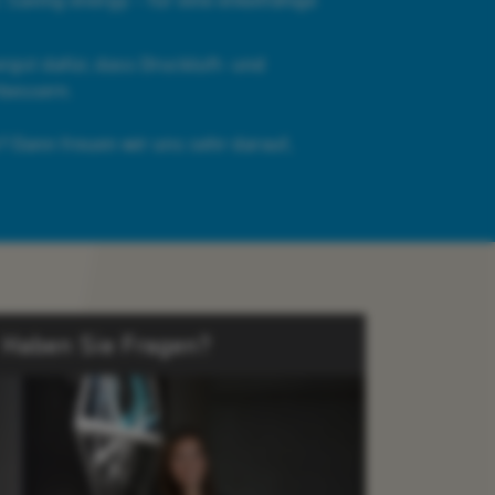
rgst dafür, dass Druckluft‑ und
rbessern.
 Dann freuen wir uns sehr darauf,
Haben Sie Fragen?