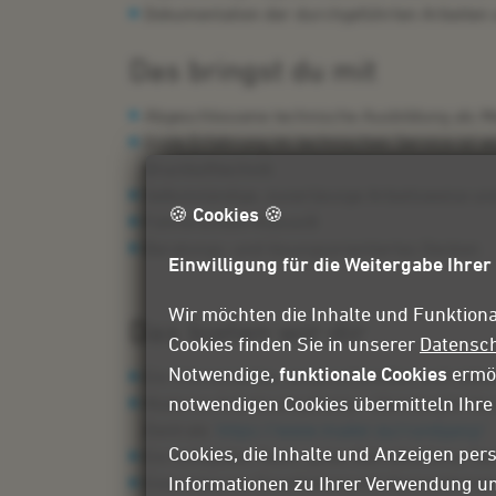
Dokumentation der durchgeführten Arbeiten
Das bringst du mit
Abgeschlossene technische Ausbildung als Me
Erste Erfahrung im technischen Service ist 
Drucklufttechnik
Selbstständige, zuverlässige Arbeitsweise 
🍪 Cookies 🍪
Führerschein Klasse B
Beratungs
‑
und lösungsorientiertes Denken
Einwilligung für die Weitergabe Ihrer
Wir möchten die Inhalte und Funktiona
Das bieten wir dir
Cookies finden Sie in unserer
Datensc
Notwendige,
funktionale Cookies
ermög
Ein interessantes, anspruchsvolles und vielse
notwendigen Cookies übermitteln Ihr
Moderne Arbeitsumgebung – überzeugen Sie s
Zentrale
https://www.mader.eu/rundgang/
Cookies, die Inhalte und Anzeigen pers
Ein kollegiales Team, gutes Betriebsklima, f
Informationen zu Ihrer Verwendung un
Eine intensive Einarbeitung mit Kennenlernen 