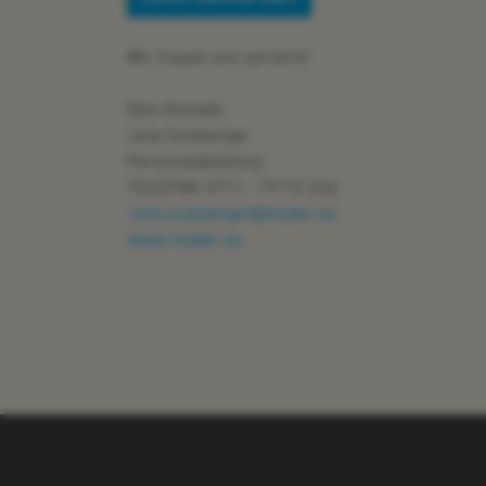
Wir freuen uns auf
dich!
Dein
Kontakt:
Julia Sulzberger
Personalabteilung
T
ELEFON: 0711 - 79 72 246
Julia.sulzberger@mader.eu
www.mader.eu