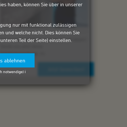
ies haben, können Sie über in unserer
igung nur mit funktional zulässigen
sen und welche nicht. Dies können Sie
Keine passende Stelle dabei? Kein Problem!
teren Teil der Seite) einstellen.
Sende uns jetzt deine
Initiativbewerbung
zu.
es ablehnen
Jetzt bewerben!
h notwendige) ℹ️