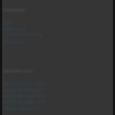
Rechtliches
AGB
Datenschutz
Cookie Banner öffnen
Impressum
Zertifiziert nach
DIN EN ISO 11011:2015
DIN EN ISO 9001:2015
DIN EN ISO 14001:2015
DIN EN ISO 50001:2018
DIN ISO 45001:2018