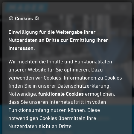
D
Navig
i
aktiv
Suchformular
r
🍪 Cookies 🍪
Suche
e
Einwilligung für die Weitergabe Ihrer
k
t
Nutzerdaten an Dritte zur Ermittlung Ihrer
z
Interessen.
u
m
Wir möchten die Inhalte und Funktionalitäten
I
unserer Website für Sie optimieren. Dazu
n
verwenden wir Cookies. Informationen zu Cookies
h
finden Sie in unserer
Datenschutzerklärung
.
a
Notwendige,
funktionale Cookies
ermöglichen,
l
dass Sie unseren Internetauftritt im vollen
t
Funktionsumfang nutzen können. Diese
Digitalisierung
notwendigen Cookies übermitteln Ihre
WerteCodex
Daten & Fakten
Nutzerdaten
nicht
an Dritte.
Zertifizierungen
Referenzen
Aktuell