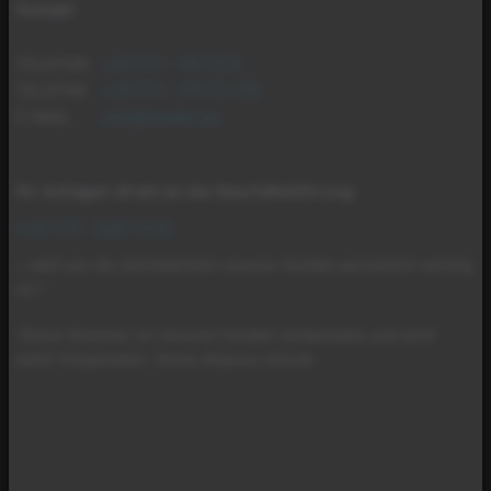
Kontakt
TELEFON
+49 711 - 79 72 0
TELEFAX
+49 711 - 79 72 155
E-MAIL
info@mader.eu
Ihr Anliegen direkt an die Geschäftsführung
:
+49 175 - 268 1318
– weil uns die Zufriedenheit unserer Kunden persönlich wichtig
ist.*
*Diese Nummer ist unseren Kunden vorbehalten und wird
dafür freigehalten. Keine Akquise-Anrufe.