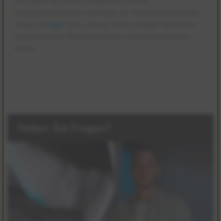
vertrauen auf unsere Expertise und die
maßgeschneiderten Lösungen für ihre Anforderungen.
Lesen Sie
hier
nach, wie wir Harro Höfliger bei ihrem
schwankenden Druckluftbedarf optimal unterstützt
haben.
Haben Sie Fragen?