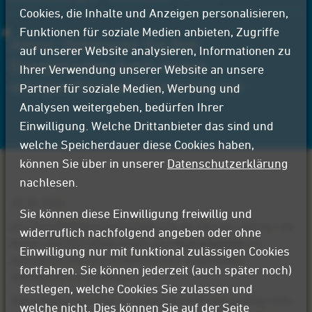
Cookies, die Inhalte und Anzeigen personalisieren,
Funktionen für soziale Medien anbieten, Zugriffe
Aktion: Optimieren Sie Ihre
auf unserer Website analysieren, Informationen zu
Energiekosten durch unsere
Ihrer Verwendung unserer Website an unsere
energieeffizienten Kompressoren
Partner für soziale Medien, Werbung und
Analysen weitergeben, bedürfen Ihrer
Einwilligung. Welche Drittanbieter das sind und
welche Speicherdauer diese Cookies haben,
können Sie über in unserer
Datenschutzerklärung
nachlesen.
20.06.2024
Sie können diese Einwilligung freiwillig und
Ihre Druckluftversorgung liegt uns am Herzen, und wir bei
widerruflich nachfolgend angeben oder ohne
Mader möchten Ihnen helfen, Ihre
Energiekosten
zu
Einwilligung nur mit funktional zulässigen Cookies
optimieren und Ihre Produktion vor ungewollten
fortfahren. Sie können jederzeit (auch später noch)
Stillständen zu schützen.
festlegen, welche Cookies Sie zulassen und
Ältere Kompressoren verursachen nicht nur unnötig hohe
welche nicht. Dies können Sie auf der Seite