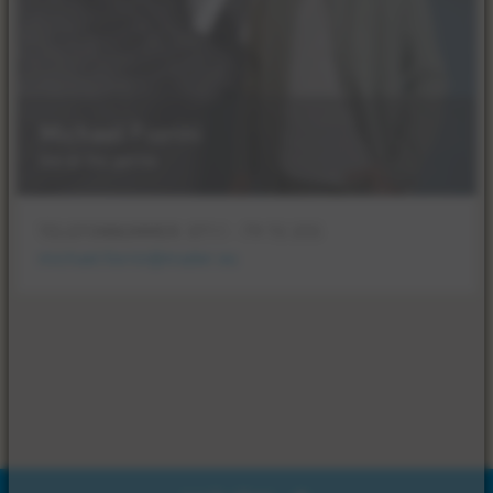
Michael Fiorini
berät Sie gerne.
TELEFONNUMMER:
0711 - 79 72 255
michael.fiorini@mader.eu