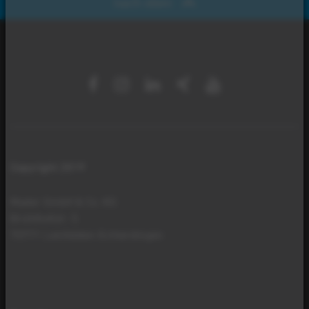
nach oben
Copyright 2019
Mader GmbH & Co. KG
Brühlhofstr. 5
70771 Leinfelden-Echterdingen