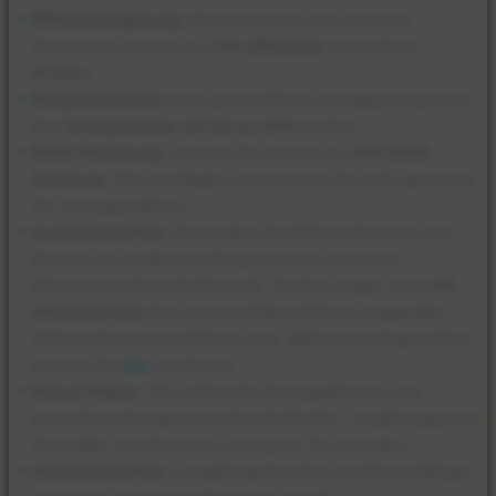
Effizienzsteigerung
: Kompressoren der neuesten
Generation sind bis zu
10%
effizienter
als frühere
Modelle.
Einsparpotenzial
: Eine ganzheitliche Leckageortung kann
Ihre
Energiekosten um bis zu 30%
senken.
BAFA-Förderung
: Sichern Sie sich bis zu
25% BAFA-
Zuschuss
. Wir von Mader unterstützen Sie sehr gerne bei
der Antragsstellung.
Ausfallsicherheit
: Vermeiden Sie Stillstände durch den
Einsatz von modernen Kompressoren und einer
effizienteren Drucklufttechnik. Studien zeigen, dass
8%
Umsatzverlust
der Fortune Global 500 auf ungewollte
Stillstände zurückzuführen sind. Weitere wichtige Fakten
können Sie
hier
nachlesen.
Warum Mader
: Wir stehen für Energieeffizienz und
betrachten Ihre gesamte Druckluftkette – unabhängig vom
Hersteller, um die beste Lösung für Sie zu finden.
Unsere Expertise
: Langjährige Kunden wie Harro Höfliger