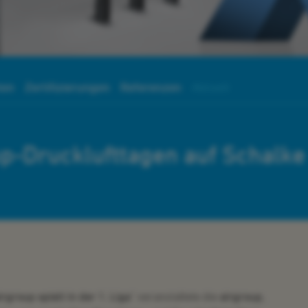
ten
Zertifizierungen
Referenzen
Aktuell
up-Drucklufttagen auf Schalke
irgroup spielt in der 1. Liga"
veranstaltete die
airgroup
,