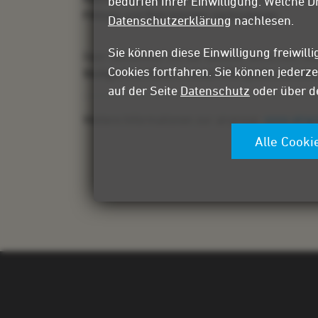
bedürfen Ihrer Einwilligung. Welche D
Fittings und Rohrstücken nachzubauen
.
Datenschutzerklärung
nachlesen.
Sie können diese Einwilligung freiwil
Dem Teilnehmer mit der Bestzeit winkt nun, zu
Cookies fortfahren. Sie können jederze
Stuttgart mit Besuch eines VFB-Spiels und ein
auf der Seite
Datenschutz
oder über de
Weitere Informationen zur airgroup:
www.airgr
Alle Cooki