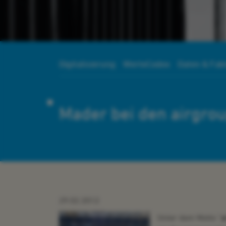
Digitalisierung
WerteCodex
Daten & Fak
Mader bei den airgro
29.02.2012
Unter dem Motto
"a