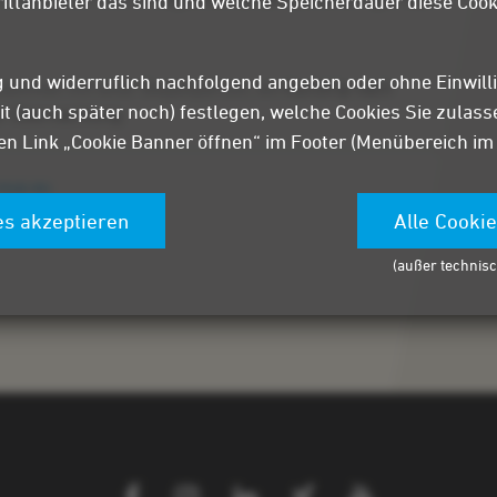
rittanbieter das sind und welche Speicherdauer diese Cook
lig und widerruflich nachfolgend angeben oder ohne Einwill
sammen mit einer Begleitperson, ein
Kurztrip nach
it (auch später noch) festlegen, welche Cookies Sie zulas
er Übernachtung
.
n Link „Cookie Banner öffnen“ im Footer (Menübereich im un
oup.eu
es akzeptieren
Alle Cooki
(außer technisc