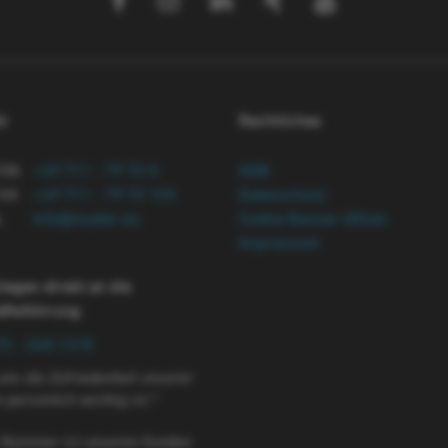
t
Rechtliches
FON
+49 711 - 79 72 0
AGB
AX
+49 711 - 79 72 155
Datenschutz
L
info@mader.eu
Cookie Banner öffnen
Impressum
liegen direkt an die
äftsführung
:
75 - 268 1318
 uns die Zufriedenheit unserer
persönlich wichtig ist.*
 Nummer ist unseren Kunden