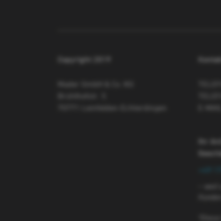
Copyright 2019
Kontak
Mader GmbH & Co. KG
TELE
Brühlhofstr. 5
TELEF
70771 Leinfelden-Echterdingen
E-MAI
Ihr An
Gesch
+49 1
– weil
Kunden 
*Diese