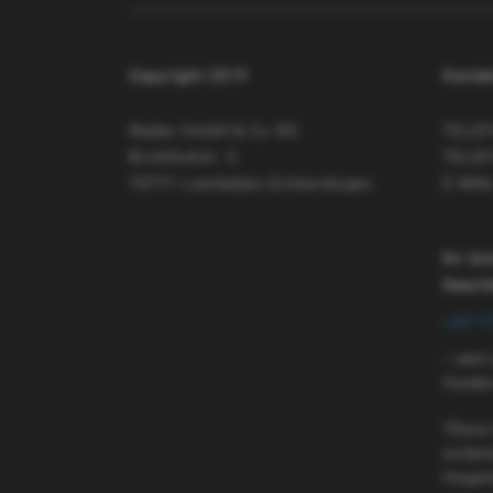
Copyright 2019
Kontak
Mader GmbH & Co. KG
TELE
Brühlhofstr. 5
TELEF
70771 Leinfelden-Echterdingen
E-MAI
Ihr An
Gesch
+49 1
– weil
Kunden 
*Diese
vorbeh
freige