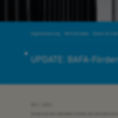
Digitalisierung
WerteCodex
Daten & Fak
UPDATE: BAFA-Förder
28.11.2023
Aufgrund des aktuellen Urteils des Bundesver