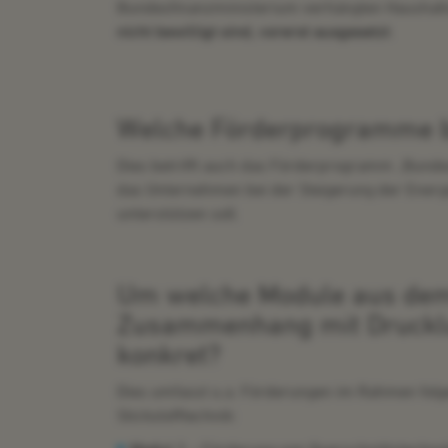
Bundesfinanzministerium verhängten Haushalt
nicht bewilligt sind,
vorerst ausgesetzt
.
Welche Förderprogramme bet
Dies betrifft auch das Förderprogramm „Bunde
das Unternehmen bei der Steigerung der Energ
unterstützen soll.
Um welche Module aus dem
Zusammenhang mit Druckluf
konkret?
Dies umfasst u.a. Förderungen im Rahmen folge
Stickstofftechnik: