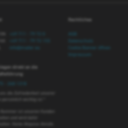
t
Rechtliches
FON
+49 711 - 79 72 0
AGB
AX
+49 711 - 79 72 155
Datenschutz
L
info@mader.eu
Cookie Banner öffnen
Impressum
liegen direkt an die
äftsführung
:
75 - 268 1318
 uns die Zufriedenheit unserer
persönlich wichtig ist.*
 Nummer ist unseren Kunden
alten und wird dafür
halten. Keine Akquise-Anrufe.