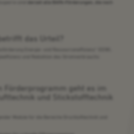
ssperre sind
derzeit alle BAFA-Förderungen, die noch
rifft das Urteil?
sförderung Energie- und Ressourceneffizienz“ (EEW),
ieeffizienz und Reduktion des Stromverbrauchs
 Förderprogramm geht es im
ttechnik und Stickstofftechnik
nder Module für die Bereiche Drucklufttechnik und