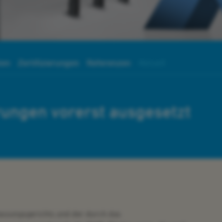
ten
Zertifizierungen
Referenzen
Aktuell
ungen vorerst ausgesetzt
fassungsgerichts und der durch das