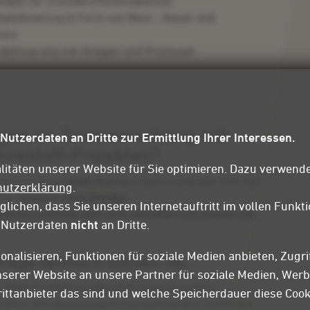
ogien für schnelle Effizienzgewinne
gitalisierung in Form von Mess-, Steuer und
ware
Optimierung von Anlagen und Prozessen
ungen im Zusammenhang mit
 Nutzerdaten an Dritte zur Ermittlung Ihrer Interessen.
ickstoff-Projekten?
litäten unserer Website für Sie optimieren. Dazu verwende
cht und auch
keine
Bewilligungen ausgestellt. Dies gilt
hutzerklärung
.
 für
komplett neue Anträge
.
lichen, dass Sie unseren Internetauftritt im vollen Funk
itionszuschüsse sind nicht betroffen und können wie
e Nutzerdaten
nicht
an Dritte.
onalisieren, Funktionen für soziale Medien anbieten, Zugri
räge dennoch stellen, da…
serer Website an unsere Partner für soziale Medien, Wer
 in naher Zukunft wiederaufgenommen werden.
rittanbieter das sind und welche Speicherdauer diese Cook
ng in der Reihenfolge bearbeitet werden, in der sie