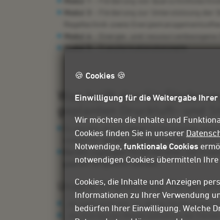
Modul 1
– Förderung von Querschnittstechnol
Modul 3
– Förderung zur Unterstützung der Di
Regeltechnik sowie Energiemanagementsoft
Modul 4
– Energie- und ressourcenbezogene 
Modul 5
- Transformationskonzepte
🍪 Cookies 🍪
Was heißt das für Förder
Einwilligung für die Weitergabe Ihrer
geplanten Druckluft- und St
Wir möchten die Inhalte und Funktiona
Es werden aktuell
keine
Förderzusagen gema
Cookies finden Sie in unserer
Datensc
sowohl für
bereits gestellte Anträge
als auch
Notwendige,
funktionale Cookies
ermög
Bereits zugesagte Förderdarlehen und Invest
notwendigen Cookies übermitteln Ihr
geplant fortgeführt werden.
Cookies, die Inhalte und Anzeigen pers
Unsere Empfehlung: Förderant
Informationen zu Ihrer Verwendung un
…es noch nicht klar ist, ob die Förderungen
bedürfen Ihrer Einwilligung. Welche D
…die Anträge bei Wiederaufnahme der Förderu