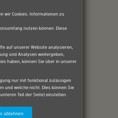
n wir Cookies. Informationen zu
tionsumfang nutzen können. Diese
ffe auf unserer Website analysieren,
bung und Analysen weitergeben,
ies haben, können Sie über in unserer
igung nur mit funktional zulässigen
sen und welche nicht. Dies können Sie
teren Teil der Seite) einstellen.
es ablehnen