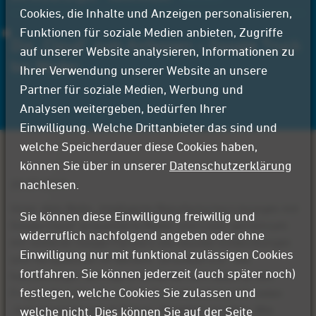
Cookies, die Inhalte und Anzeigen personalisieren,
Funktionen für soziale Medien anbieten, Zugriffe
Die „Cloud“ zum Anfassen – Google Truck
auf unserer Website analysieren, Informationen zu
bei Mader
Ihrer Verwendung unserer Website an unsere
Partner für soziale Medien, Werbung und
Analysen weitergeben, bedürfen Ihrer
Einwilligung. Welche Drittanbieter das sind und
welche Speicherdauer diese Cookies haben,
können Sie über in unserer
Datenschutzerklärung
nachlesen.
25.07.2019
Unter dem Motto „Intelligente Manufacturing-Lösungen mit
Sie können diese Einwilligung freiwillig und
Google Cloud“ präsentierte Mader und Looxr gemeinsam
widerruflich nachfolgend angeben oder ohne
mit weiteren Google-Partnern die neusten Entwicklungen
Einwilligung nur mit funktional zulässigen Cookies
und Perspektiven im Bereich „Druckluft 4.0“. Die
fortfahren. Sie können jederzeit (auch später noch)
halbstündigen Vorträge orientierten sich dabei an den
festlegen, welche Cookies Sie zulassen und
Fragestellungen, die sich im Zusammenhang mit vielen
„Industrial Internet of Things“-Projekten ergeben: Wie
welche nicht. Dies können Sie auf der Seite