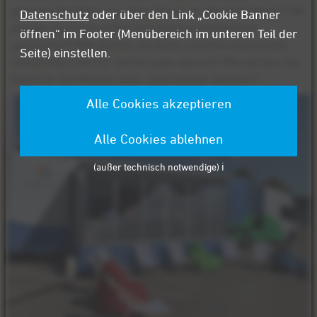
gelangen die Daten aus dem Sensor an den Speicherort? Wo
Datenschutz
oder über den Link „Cookie Banner
werden die Daten sicher und datenschutzkonform
öffnen“ im Footer (Menübereich im unteren Teil der
gespeichert? Wie werden die Daten sinnvoll (maschinell)
Seite) einstellen.
interpretiert und für Vorhersagen genutzt? Wie werden die
Daten für den Nutzer sicht- und nutzbar gemacht?
Alle Cookies akzeptieren
Alle Cookies ablehnen
(außer technisch notwendige) ℹ️