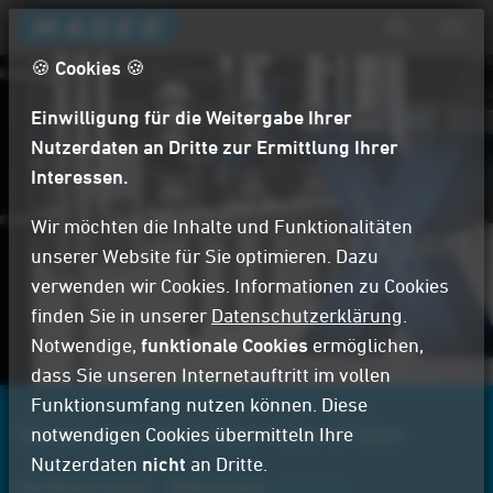
D
Navig
i
aktiv
Suchformular
r
🍪 Cookies 🍪
Suche
e
Einwilligung für die Weitergabe Ihrer
k
t
Nutzerdaten an Dritte zur Ermittlung Ihrer
z
Interessen.
u
m
Wir möchten die Inhalte und Funktionalitäten
I
unserer Website für Sie optimieren. Dazu
n
verwenden wir Cookies. Informationen zu Cookies
h
finden Sie in unserer
Datenschutzerklärung
.
a
Notwendige,
funktionale Cookies
ermöglichen,
l
dass Sie unseren Internetauftritt im vollen
t
Funktionsumfang nutzen können. Diese
Digitalisierung
notwendigen Cookies übermitteln Ihre
WerteCodex
Daten & Fakten
Nutzerdaten
nicht
an Dritte.
Zertifizierungen
Referenzen
Aktuell