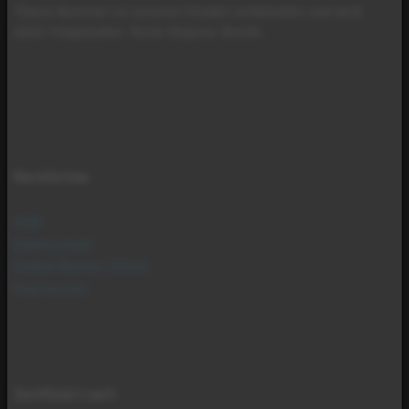
*Diese Nummer ist unseren Kunden vorbehalten und wird
dafür freigehalten. Keine Akquise-Anrufe.
Rechtliches
AGB
Datenschutz
Cookie Banner öffnen
Impressum
Zertifiziert nach