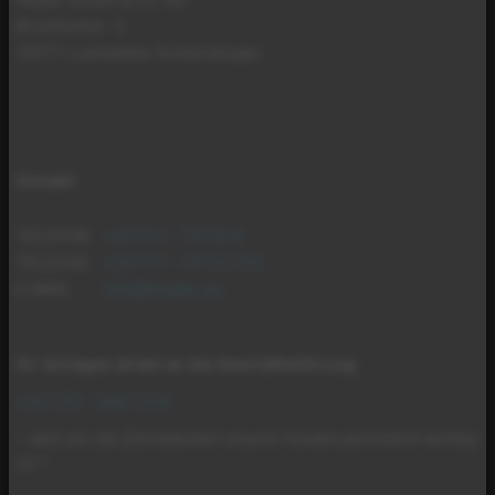
Brühlhofstr. 5
70771 Leinfelden-Echterdingen
Kontakt
TELEFON
+49 711 - 79 72 0
TELEFAX
+49 711 - 79 72 155
E-MAIL
info@mader.eu
Ihr Anliegen direkt an die Geschäftsführung
:
+49 175 - 268 1318
– weil uns die Zufriedenheit unserer Kunden persönlich wichtig
ist.*