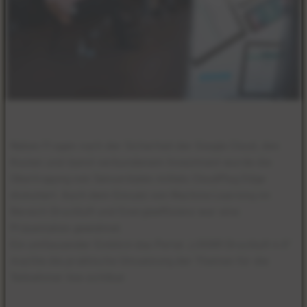
Neben Fragen nach der Sicherheit der Google Cloud, den
Kosten und damit verbundenem Investment wurde die
Übertragung von Sensordaten mittels CloudPlug Edge
diskutiert. Auch dem Einsatz von Machine Learning im
Bereich Druckluft und Energieeffizienz war eine
Präsentation gewidmet.
Ein umfassender Einblick das Portal „LOOXR Druckluft 4.0“
machte die praktische Umsetzung der Themen für die
Teilnehmer live sichtbar.