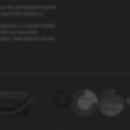
 uns die Zufriedenheit unserer
persönlich wichtig ist.*
 Nummer ist unseren Kunden
alten und wird dafür
halten. Keine Akquise-Anrufe.