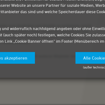
uzutrauen sehe ich als wesentlichen Baustein einer
serer Website an unsere Partner für soziale Medien, Wer
egie.“, so Peter Maier, geschäftsführender Gesellschaft
rittanbieter das sind und welche Speicherdauer diese Cook
rbeiter zum Umdenken und Handeln zu motivieren, macht
lig und widerruflich nachfolgend angeben oder ohne Einwill
n zum Ziel weitere Unternehmen für Klimaschutz und
it (auch später noch) festlegen, welche Cookies Sie zulas
Initiatoren mit Hilfe des Leitthemas „Vorbilder“
n Link „Cookie Banner öffnen“ im Footer (Menübereich im un
er Maßnahmen auf.
lge von Mader und 28 weiteren Mitglieder der Initiative
es akzeptieren
Alle Cooki
hutz-Unternehmen.
(außer technisc