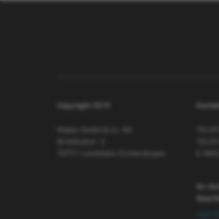
Copyright 2019
Kontak
Mader GmbH & Co. KG
TELE
Brühlhofstr. 5
TELEF
70771 Leinfelden-Echterdingen
E-MAI
Ihr An
Gesch
+49 1