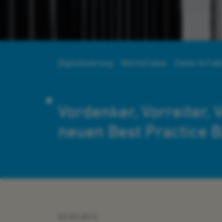
Digitalisierung
WerteCodex
Daten & Fak
Vordenker, Vorreiter,
neuen Best Practice 
02.09.2015