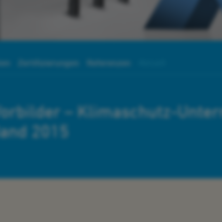
ten
Zertifizierungen
Referenzen
Aktuell
 Vorbilder – Klimaschutz-Unte
Band 2015