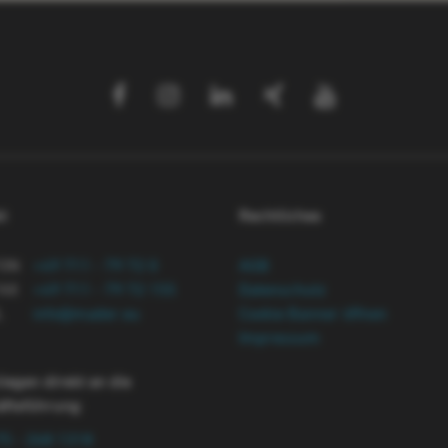
t
Rechtliches
FON
+49 711 - 79 72 0
AGB
AX
+49 711 - 79 72 155
Datenschutz
L
info@mader.eu
Cookie Banner öffnen
Impressum
liegen direkt an die
äftsführung
:
75 - 268 1318