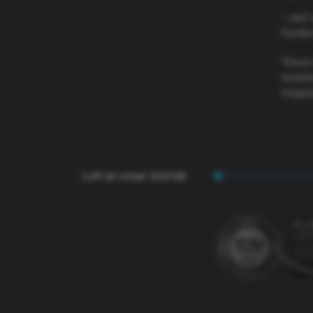
– weil
Kunden 
*Diese
vorbeh
freige
Luft ist unser Antrieb